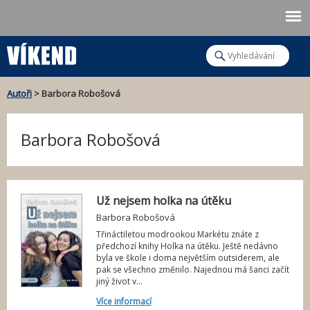
Jump to navigation
H
l
V
e
d
y
Autoři
>
Barbora Robošová
a
t
J
h
Barbora Robošová
s
l
t
e
e
d
Už nejsem holka na útěku
Barbora Robošová
á
z
Třináctiletou modrookou Markétu znáte z
v
d
předchozí knihy Holka na útěku. Ještě nedávno
byla ve škole i doma největším outsiderem, ale
á
pak se všechno změnilo. Najednou má šanci začít
e
jiný život v...
n
Více informací