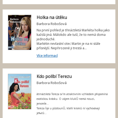
í
Holka na útěku
Barbora Robošová
Na první pohled je třináctiletá Markéta holka jako
každá jiná. Málokdo ale tuší, že to nemá doma
jednoduché.
Markétin nevlastní otec Martin je na ni stále
přísnější. Nepřirozeně ji trestá a...
Více informací
Kdo políbí Terezu
Barbora Robošová
âtrnáctiletá Tereza sv˘m atraktivním vzhledem pfiipomíná
exotickou krásku. O zájem klukÛ nemá nouzi,
jenomÏe...
Tereza Ïije u pûstounÛ, ktefií kromû ní vychovávají
je‰tû...