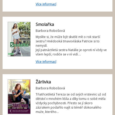
Více informací
Smolařka
Barbora Robošová
Myslíte si, že může být skvělé mít o rok starší
sestru? Hnědooká tmavovláska Patricie si to
nemyslí.
Její patnáctiletá sestra Natálie je oproti ní vždy ve
všem lepší, rodiče se v ní vidí....
Více informací
Žárlivka
Barbora Robošová
Třiatřicetiletá Tereza se od svých vrstevnic už od
dětství v mnohém lišila a díky tomu o sobě měla
vždycky pochybnosti. Přesto se jí skoro
zázrakem podařilo najít si téměř dokonalého
muže, kterého...