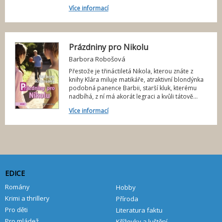
Více informací
Prázdniny pro Nikolu
Barbora Robošová
Přestože je třináctiletá Nikola, kterou znáte z
knihy Klára miluje matikáře, atraktivní blondýnka
podobná panence Barbii, starší kluk, kterému
nadbíhá, z ní má akorát legraci a kvůli tátově...
Více informací
EDICE
Romány
Hobby
Krimi a thrillery
Příroda
Pro děti
Literatura faktu
Pro mládež
Křížovky a luštění