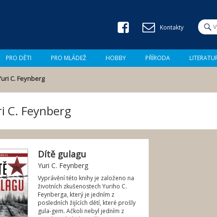
Jump to navigation
H
Kontakty
l
V
e
d
y
a
PRO DĚTI
PRO MLÁDEŽ
HOBBY
PŘÍRODA
LITERATU
t
h
Yuri C. Feynberg
l
e
i C. Feynberg
d
á
Dítě gulagu
v
Yuri C. Feynberg
á
Vyprávění této knihy je založeno na
životních zkušenostech Yuriho C.
n
Feynberga, který je jedním z
posledních žijících dětí, které prošly
í
gula-gem. Ačkoli nebyl jedním z