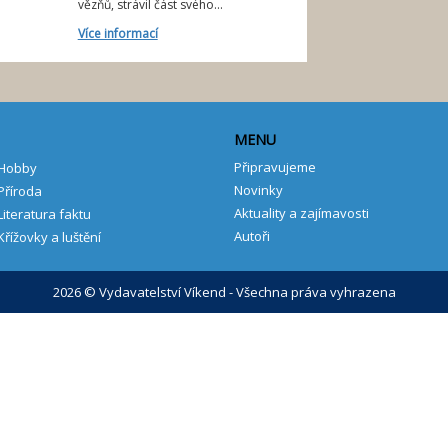
vězňů, strávil část svého...
Více informací
MENU
Připravujeme
Hobby
Novinky
Příroda
Aktuality a zajímavosti
Literatura faktu
Autoři
Křížovky a luštění
2026 © Vydavatelství Víkend - Všechna práva vyhrazena