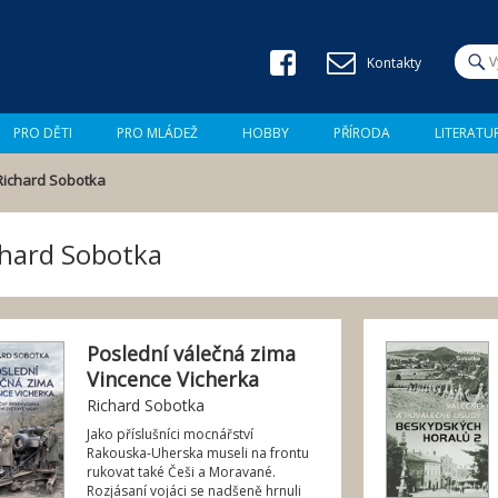
Jump to navigation
H
Kontakty
l
V
e
d
y
a
PRO DĚTI
PRO MLÁDEŽ
HOBBY
PŘÍRODA
LITERATU
t
h
Richard Sobotka
l
e
chard Sobotka
d
á
Poslední válečná zima
v
Vincence Vicherka
á
Richard Sobotka
Jako příslušníci mocnářství
n
Rakouska-Uherska museli na frontu
rukovat také Češi a Moravané.
í
Rozjásaní vojáci se nadšeně hrnuli