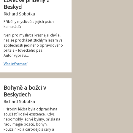
Lovecké příběhy z
Beskyd
Richard Sobotka
Příběhy myslivců a jejich psích
kamarádů
Není pro myslivce krásnější chvíle,
než se procházet ztichlým lesem ve
společnosti jediného opravdového
přítele – loveckého psa.
Autor vypráví...
Více informací
Bohyně a božci v
Beskydech
Richard Sobotka
Přírodní léčba byla odpradávna
součástí lidské existence. Když
nepomohly léčivé byliny, přišla na
řadu magie božců, bohyň,
kouzelníků a čarodějů s čáry a