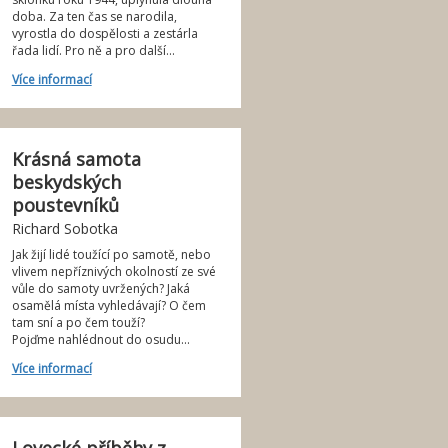
doba. Za ten čas se narodila,
vyrostla do dospělosti a zestárla
řada lidí. Pro ně a pro další...
Více informací
Krásná samota
beskydských
poustevníků
Richard Sobotka
Jak žijí lidé toužící po samotě, nebo
vlivem nepříznivých okolností ze své
vůle do samoty uvržených? Jaká
osamělá místa vyhledávají? O čem
tam sní a po čem touží?
Pojďme nahlédnout do osudu...
Více informací