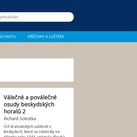
RA FAKTU
KŘÍŽOVKY A LUŠTĚNÍ
Válečné a poválečné
osudy beskydských
horalů 2
Richard Sobotka
Od dramatických událostí v
Beskydech, které se odehrály na
sklonku roku 1944, uplynula dlouhá