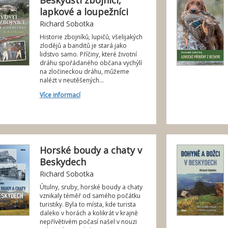
Beskydští zbojníci,
lapkové a loupežníci
Richard Sobotka
Historie zbojníků, lupičů, všelijakých
zlodějů a banditů je stará jako
lidstvo samo. Příčiny, které životní
dráhu spořádaného občana vychýlí
na zločineckou dráhu, můžeme
nalézt v neutěšených...
Více informací
Horské boudy a chaty v
Beskydech
Richard Sobotka
Útulny, sruby, horské boudy a chaty
vznikaly téměř od samého počátku
turistiky. Byla to místa, kde turista
daleko v horách a kolikrát v krajně
nepřívětivém počasí našel v nouzi