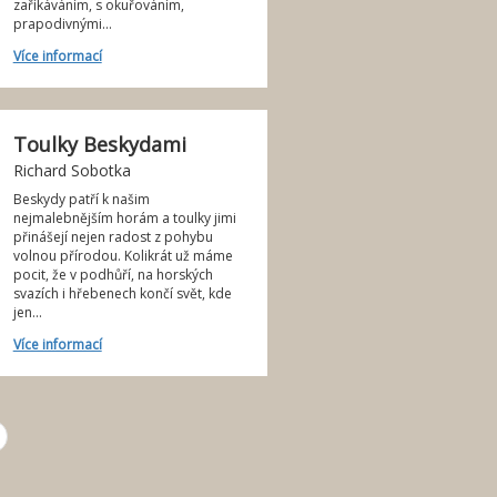
zaříkáváním, s okuřováním,
prapodivnými...
Více informací
Toulky Beskydami
Richard Sobotka
Beskydy patří k našim
nejmalebnějším horám a toulky jimi
přinášejí nejen radost z pohybu
volnou přírodou. Kolikrát už máme
pocit, že v podhůří, na horských
svazích i hřebenech končí svět, kde
jen...
Více informací