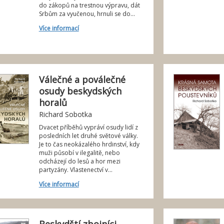
do zákopů na trestnou výpravu, dát
Srbům za vyučenou, hrnuli se do...
Více informací
Válečné a poválečné
osudy beskydských
horalů
Richard Sobotka
Dvacet příběhů vypráví osudy lidí z
posledních let druhé světové války.
Je to čas neokázalého hrdinství, kdy
muži působí v ilegalitě, nebo
odcházejí do lesů a hor mezi
partyzány. Vlastenectví v...
Více informací