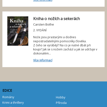
í
Kniha o nožích a sekerách
Carsten Bothe
2. VYDÁNÍ
Nože jsou prastarými a dodnes
nepostradatelnými pomocníky člověka.
Z čeho se vyrábějí? Na co je nutné dbát při
koupi? Jak se s nožem zachází a jak se udržuje v
dokonalém...
Více informací
EDICE
Romány
Hobby
Krimi a thrillery
Příroda