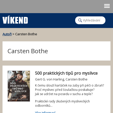
Jump to navigation
H
l
V
e
d
y
Autoři
>
Carsten Bothe
a
t
J
h
Carsten Bothe
s
l
t
e
e
d
500 praktických tipů pro myslivce
Gert G. von Harling
,
Carsten Bothe
á
z
K čemu slouží kartáček na zuby při péči o zbraň?
v
d
Proč myslivec před šoulačkou poskakuje?
Jak se udržet na posedu v suchu a teple?
á
e
Praktické rady zkušených mysliveckých
odborníků...
n
Více informací