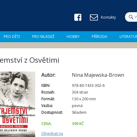
Jump to navigation
H
Kontakty
l
V
e
d
y
a
PRO DĚTI
PRO MLÁDEŽ
HOBBY
PŘÍRODA
LITERATU
t
h
l
emství z Osvětimi
e
Autor:
Nina Majewska-Brown
d
ISBN:
978-80-7433-302-6
á
Rozsah:
304 stran
Formát:
130 x 200 mm
v
Vazba:
pevná
á
Dostupnost:
Skladem
n
CENA:
399 KČ
í
Objednat na