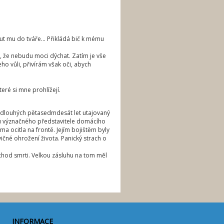
t mu do tváře… Přikládá bič k mému
 že nebudu moci dýchat. Zatím je vše
o vůli, přivírám však oči, abych
eré si mne prohlížejí.
í dlouhých pětasedmdesát let utajovaný
nou význačného představitele domácího
a ocitla na frontě. Jejím bojištěm byly
ičné ohrožení života. Panický strach o
chod smrti. Velkou zásluhu na tom měl
INFORMACE