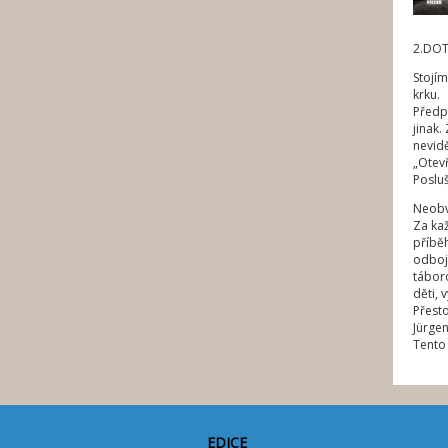
2.DOT
Stojí
krku.
Předp
jinak.
nevidě
„Otevř
Posluš
Neobv
Za ka
příběh
odboje
táboro
děti, 
Přesto
Jürgen
Tento 
EDICE