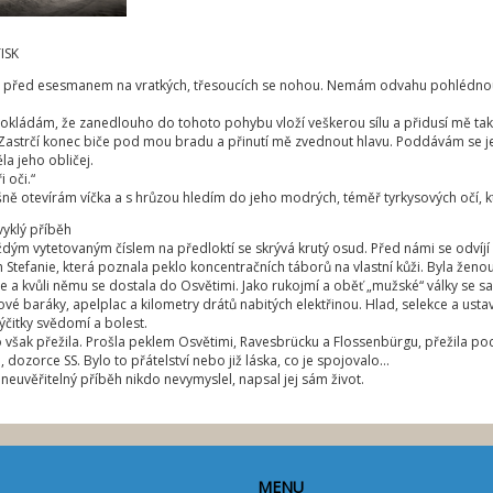
ISK
m před esesmanem na vratkých, třesoucích se nohou. Nemám odvahu pohlédnou
okládám, že zanedlouho do tohoto pohybu vloží veškerou sílu a přidusí mě tak,
 Zastrčí konec biče pod mou bradu a přinutí mě zvednout hlavu. Poddávám se jeh
la jeho obličej.
i oči.“
ně otevírám víčka a s hrůzou hledím do jeho modrých, téměř tyrkysových očí, kt
yklý příběh
ždým vytetovaným číslem na předloktí se skrývá krutý osud. Před námi se odvíj
 Stefanie, která poznala peklo koncentračních táborů na vlastní kůži. Byla že
 a kvůli němu se dostala do Osvětimi. Jako rukojmí a oběť „mužské“ války se sam
vé baráky, apelplac a kilometry drátů nabitých elektřinou. Hlad, selekce a ustav
výčitky svědomí a bolest.
 však přežila. Prošla peklem Osvětimi, Ravesbrücku a Flossenbürgu, přežila po
, dozorce SS. Bylo to přátelství nebo již láska, co je spojovalo…
neuvěřitelný příběh nikdo nevymyslel, napsal jej sám život.
MENU