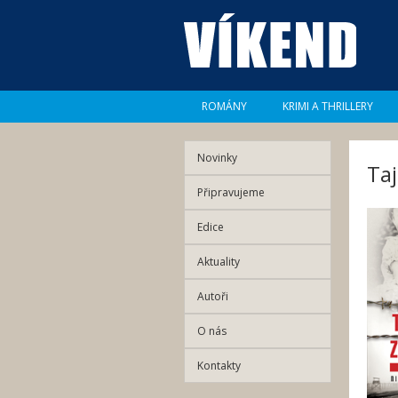
ROMÁNY
KRIMI A THRILLERY
Novinky
Taj
Připravujeme
Edice
Aktuality
Autoři
O nás
Kontakty