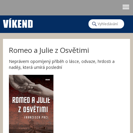
Jump to navigation
H
l
V
e
d
y
a
t
Romeo a Julie z Osvětimi
h
Neprávem opomíjený příběh o lásce, odvaze, hrdosti a
l
naději, která umírá poslední
e
d
á
v
á
n