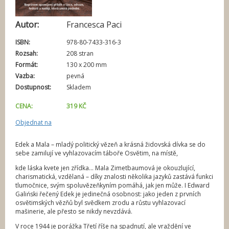
í
Autor:
Francesca Paci
ISBN:
978-80-7433-316-3
Rozsah:
208 stran
Formát:
130 x 200 mm
Vazba:
pevná
Dostupnost:
Skladem
CENA:
319 KČ
Objednat na
Edek a Mala – mladý politický vězeň a krásná židovská dívka se do
sebe zamilují ve vyhlazovacím táboře Osvětim, na místě,
kde láska kvete jen zřídka… Mala Zimetbaumová je okouzlující,
charismatická, vzdělaná – díky znalosti několika jazyků zastává funkci
tlumočnice, svým spoluvězeňkyním pomáhá, jak jen může. I Edward
Galiński řečený Edek je jedinečná osobnost: jako jeden z prvních
osvětimských vězňů byl svědkem zrodu a růstu vyhlazovací
mašinerie, ale přesto se nikdy nevzdává.
V roce 1944 je porážka Třetí říše na spadnutí, ale vraždění ve