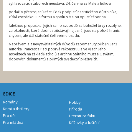
vyhlazovacích táborech neustává. 24. června se Male a Edkovi
podaří v přestrojení utéct. Edek podplatí nacistického důstojníka,
získá esesáckou uniformu a spolu s Malou opustí tábor na
falešnou propustku. Jejich sen o svobodě se bohužel brzy rozplyne:
za okolností, které dodnes zůstávají nejasné, jsou na polské hranici
chyceni, ale dál statečně čelí svému osudu.
Neprávem a z nevysvětlitelných důvodů zapomenutý příběh, jenž
autorka Francesca Paci poprvé rekonstruuje ve všech jeho
aspektech na základě zdrojů z archivu Státního muzea Osvětim,
dobových dokumentů a přímých svědectví přeživších.
EDICE
Romány
Hobby
Krimi a thrillery
Příroda
Pro děti
Literatura faktu
Pro mládež
Křížovky a luštění