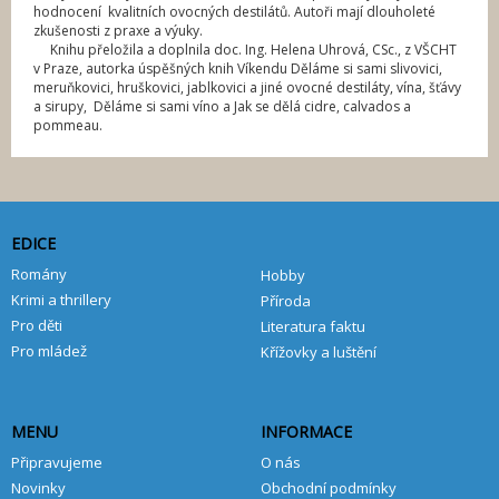
hodnocení kvalitních ovocných destilátů. Autoři mají dlouholeté
zkušenosti z praxe a výuky.
Knihu přeložila a doplnila doc. Ing. Helena Uhrová, CSc., z VŠCHT
v Praze, autorka úspěšných knih Víkendu Děláme si sami slivovici,
meruňkovici, hruškovici, jablkovici a jiné ovocné destiláty, vína, šťávy
a sirupy, Děláme si sami víno a Jak se dělá cidre, calvados a
pommeau.
EDICE
Romány
Hobby
Krimi a thrillery
Příroda
Pro děti
Literatura faktu
Pro mládež
Křížovky a luštění
MENU
INFORMACE
Připravujeme
O nás
Novinky
Obchodní podmínky