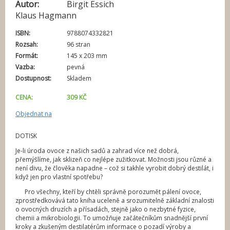
Autor:
Birgit Essich
í
Klaus Hagmann
ISBN:
9788074332821
Rozsah:
96 stran
Formát:
145 x 203 mm
Vazba:
pevná
Dostupnost:
Skladem
CENA:
309 KČ
Objednat na
DOTISK
Je-li úroda ovoce z našich sadů a zahrad více než dobrá,
přemýšlíme, jak sklizeň co nejlépe zužitkovat. Možnosti jsou různé a
není divu, že člověka napadne – což si takhle vyrobit dobrý destilát, i
když jen pro vlastní spotřebu?
Pro všechny, kteří by chtěli správně porozumět pálení ovoce,
zprostředkovává tato kniha uceleně a srozumitelně základní znalosti
o ovocných druzích a přísadách, stejně jako o nezbytné fyzice,
chemii a mikrobiologii. To umožňuje začátečníkům snadnější první
kroky a zkušeným destilatérům informace o pozadí výroby a