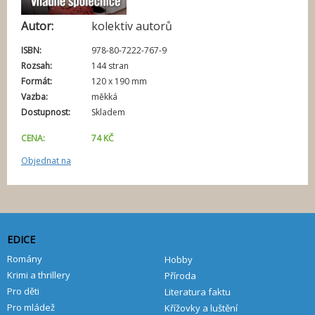
í
Autor:
kolektiv autorů
ISBN:
978-80-7222-767-9
Rozsah:
144 stran
Formát:
120 x 190 mm
Vazba:
měkká
Dostupnost:
Skladem
CENA:
74 KČ
Objednat na
EDICE
Romány
Hobby
Krimi a thrillery
Příroda
Pro děti
Literatura faktu
Pro mládež
Křížovky a luštění