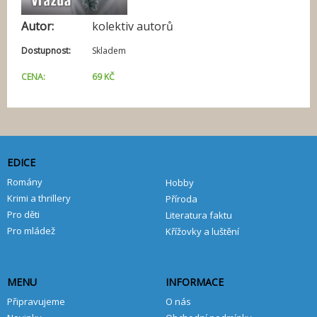
í
Autor:
kolektiv autorů
Dostupnost:
Skladem
CENA:
69 KČ
EDICE
Romány
Hobby
Krimi a thrillery
Příroda
Pro děti
Literatura faktu
Pro mládež
Křížovky a luštění
MENU
INFORMACE
Připravujeme
O nás